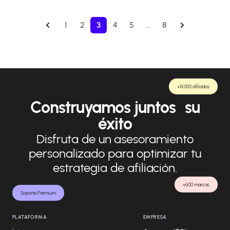
1
2
3
4
5
…
8
+13.000 afiliados
Construyamos juntos su
éxito
Disfruta de un asesoramiento
personalizado para optimizar tu
estrategia de afiliación.
+600 marcas
Soporte Premium
PLATAFORMA
EMPRESA