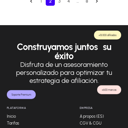
1
2
3
4
…
8
+13.000 afiliados
Construyamos juntos su
éxito
Disfruta de un asesoramiento
personalizado para optimizar tu
estrategia de afiliación.
+600 marcas
Soporte Premium
PLATAFORMA
EMPRESA
Inicio
A propos (ES)
Tarifas
CGV & CGU