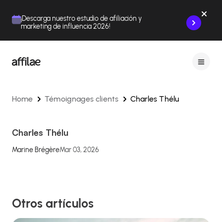
Contenu
Menu
Pied de page
¡Descarga nuestro estudio de afiliación y
marketing de influencia 2026!
Home
Témoignages clients
Charles Thélu
Charles Thélu
Marine Brégère
Mar 03, 2026
Otros artículos