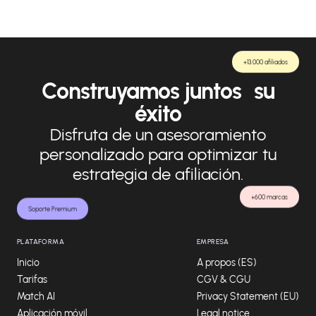
+13.000 afiliados
Construyamos juntos su
éxito
Disfruta de un asesoramiento
personalizado para optimizar tu
estrategia de afiliación.
+600 marcas
Soporte Premium
PLATAFORMA
EMPRESA
Inicio
A propos (ES)
Tarifas
CGV & CGU
Match AI
Privacy Statement (EU)
Aplicación móvil
Legal notice