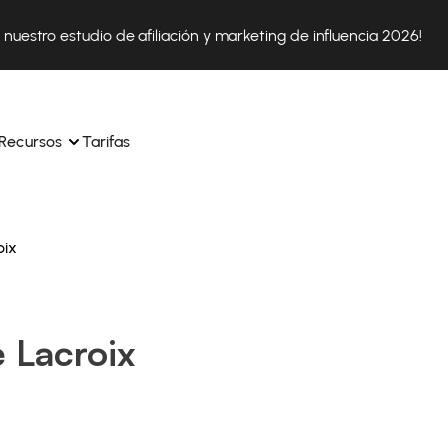
nuestro estudio de afiliación y marketing de influencia 2026!
Recursos
Tarifas
oix
ica 
Tok Shop desde un solo 
Aprende a utilizar la plataforma paso a paso
a a 
nuestros expertos en 
Descubre cómo triunfan nuestros clientes con Affilae
sus 
s ingresos y 
 Lacroix
Descubre por qué las marcas eligen Affilae
icación.
Sigue nuestros consejos, noticias y tendencias del 
 con 
os de tus afiliados con 
sector.