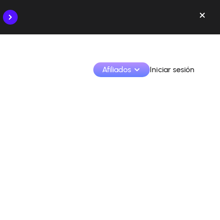
Afiliados
Iniciar sesión
Monetiza tus creaciones y colabora con las marcas
Accede a todos tus datos y herramientas en un solo 
lugar
Monitoriza tus ingresos y colaboraciones desde la 
app
Identifica marcas y monetiza tus contenidos
Aprende a utilizar la plataforma paso a paso.