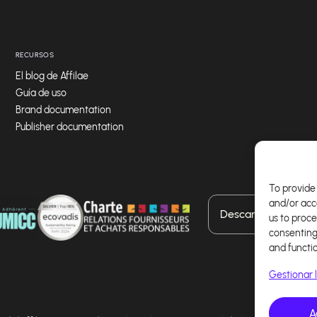
RECURSOS
El blog de Affilae
Guía de uso
Brand documentation
Publisher documentation
To provide 
and/or acc
Descarga nuestra a
us to proce
consenting
and functi
Gestionar l
A