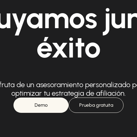
uyamos ju
éxito
fruta de un asesoramiento personalizado 
optimizar tu estrategia de afiliación.
Demo
Prueba gratuita