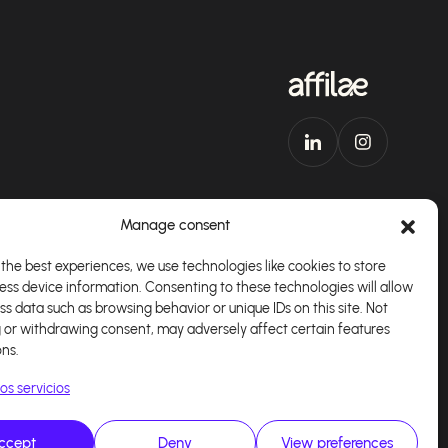
Manage consent
the best experiences, we use technologies like cookies to store
ess device information. Consenting to these technologies will allow
plicación
Español
ss data such as browsing behavior or unique IDs on this site. Not
 or withdrawing consent, may adversely affect certain features
ons.
os servicios
ccept
Deny
View preferences