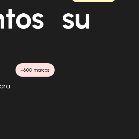
ntos su
+600 marcas
para