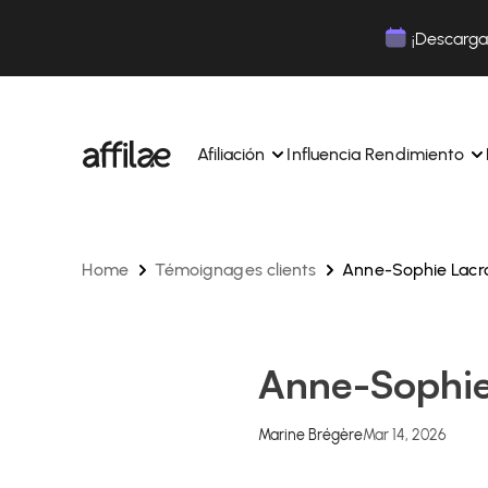
Contenu
Menu
Pied de page
¡Descarga 
Afiliación
Influencia Rendimiento
Home
Témoignages clients
Anne-Sophie Lacr
Gestione sus campañas y afiliados desde una ún
Gestiona tus campañas y Tik
interfaz.
lugar.
Expertos dedicados para acompañarle en su dí
Aumenta tu notoriedad con 
día.
influencia.
Realice un seguimiento y gestione los pagos de 
Realiza un seguimiento de tu
Anne-Sophie
afiliados con total sencillez.
colaboraciones desde la apl
Monitoriza y gestiona los pagos de tus afiliados
Monitoriza y gestiona los pag
total sencillez.
total sencillez.
Marine Brégère
Mar 14, 2026