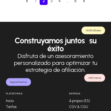
1
2
3
4
…
8
+13.000 afiliados
Construyamos juntos su
éxito
Disfruta de un asesoramiento
personalizado para optimizar tu
estrategia de afiliación.
+600 marcas
Soporte Premium
PLATAFORMA
EMPRESA
Inicio
A propos (ES)
Tarifas
CGV & CGU