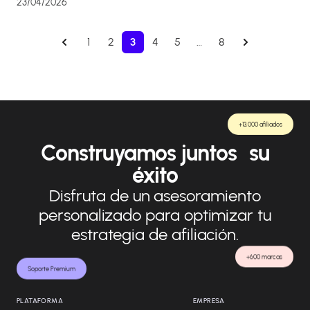
23/04/2026
1
2
3
4
5
…
8
+13.000 afiliados
Construyamos juntos su
éxito
Disfruta de un asesoramiento
personalizado para optimizar tu
estrategia de afiliación.
+600 marcas
Soporte Premium
PLATAFORMA
EMPRESA