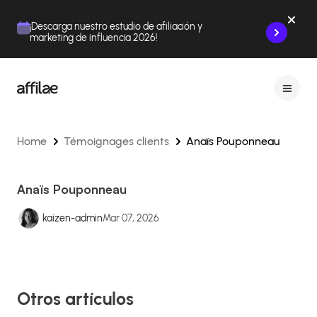
Contenu
Menu
Pied de page
¡Descarga nuestro estudio de afiliación y
marketing de influencia 2026!
Home
Témoignages clients
Anaïs Pouponneau
Anaïs Pouponneau
kaizen-admin
Mar 07, 2026
Otros artículos