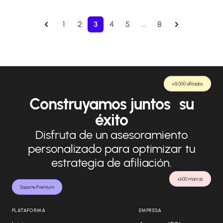
1
2
3
4
5
…
8
+13.000 afiliados
Construyamos juntos su
éxito
Disfruta de un asesoramiento
personalizado para optimizar tu
estrategia de afiliación.
+600 marcas
Soporte Premium
PLATAFORMA
EMPRESA