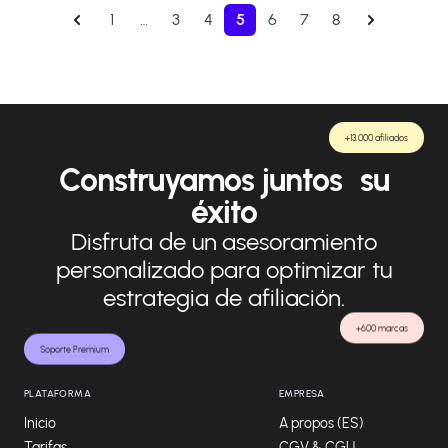
1
…
3
4
5
6
7
8
+13.000 afiliados
Construyamos juntos su
éxito
Disfruta de un asesoramiento
personalizado para optimizar tu
estrategia de afiliación.
+600 marcas
Soporte Premium
PLATAFORMA
EMPRESA
Inicio
A propos (ES)
Tarifas
CGV & CGU