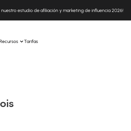
nuestro estudio de afiliación y marketing de influencia 2026!
Recursos
Tarifas
ica 
Tok Shop desde un solo 
Aprende a utilizar la plataforma paso a paso
a a 
nuestros expertos en 
Descubre cómo triunfan nuestros clientes con Affilae
sus 
s ingresos y 
ois
Descubre por qué las marcas eligen Affilae
icación.
Sigue nuestros consejos, noticias y tendencias del 
 con 
os de tus afiliados con 
sector.