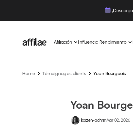
Contenu
Menu
Pied de page
¡Descarga 
Afiliación
Influencia Rendimiento
Home
Témoignages clients
Yoan Bourgeois
Gestione sus campañas y afiliados desde una ún
Gestiona tus campañas y Tik
interfaz.
lugar.
Expertos dedicados para acompañarle en su dí
Aumenta tu notoriedad con 
día.
influencia.
Realice un seguimiento y gestione los pagos de 
Realiza un seguimiento de tu
Yoan Bourge
afiliados con total sencillez.
colaboraciones desde la apl
Monitoriza y gestiona los pagos de tus afiliados
Monitoriza y gestiona los pag
total sencillez.
total sencillez.
kaizen-admin
Mar 02, 2026