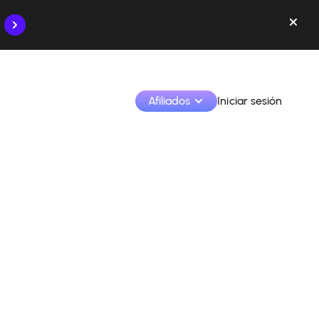
Afiliados
Iniciar sesión
Monetiza tus creaciones y colabora con las marcas
Accede a todos tus datos y herramientas en un solo 
lugar
Monitoriza tus ingresos y colaboraciones desde la 
app
Identifica marcas y monetiza tus contenidos
Aprende a utilizar la plataforma paso a paso.