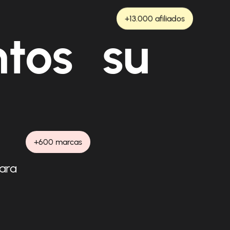
+13.000 afiliados
ntos su
+600 marcas
para