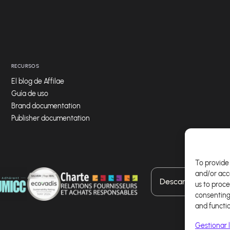
RECURSOS
El blog de Affilae
Guía de uso
Brand documentation
Publisher documentation
To provide 
and/or acc
Descarga nuestra a
us to proce
consenting
and functi
Gestionar l