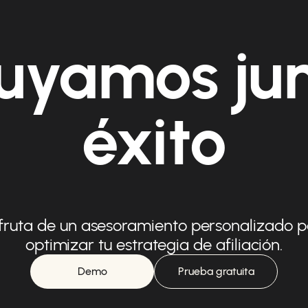
uyamos ju
éxito
fruta de un asesoramiento personalizado 
optimizar tu estrategia de afiliación.
Demo
Prueba gratuita