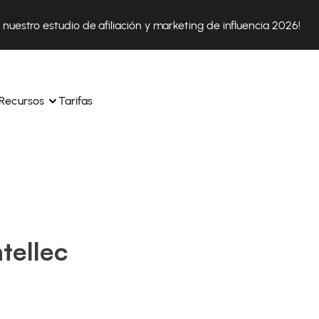
nuestro estudio de afiliación y marketing de influencia 2026!
Recursos
Tarifas
ica 
Tok Shop desde un solo 
Aprende a utilizar la plataforma paso a paso
a a 
nuestros expertos en 
Descubre cómo triunfan nuestros clientes con Affilae
sus 
s ingresos y 
tellec
Descubre por qué las marcas eligen Affilae
icación.
Sigue nuestros consejos, noticias y tendencias del 
 con 
os de tus afiliados con 
sector.