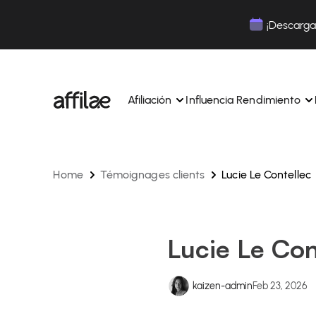
Contenu
Menu
Pied de page
¡Descarga 
Afiliación
Influencia Rendimiento
Home
Témoignages clients
Lucie Le Contellec
Gestione sus campañas y afiliados desde una ún
Gestiona tus campañas y Tik
interfaz.
lugar.
Expertos dedicados para acompañarle en su dí
Aumenta tu notoriedad con 
día.
influencia.
Realice un seguimiento y gestione los pagos de 
Realiza un seguimiento de tu
Lucie Le Con
afiliados con total sencillez.
colaboraciones desde la apl
Monitoriza y gestiona los pagos de tus afiliados
Monitoriza y gestiona los pag
total sencillez.
total sencillez.
kaizen-admin
Feb 23, 2026