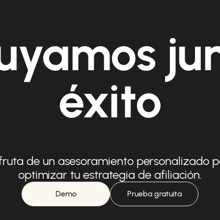
uyamos ju
éxito
fruta de un asesoramiento personalizado 
optimizar tu estrategia de afiliación.
Demo
Prueba gratuita