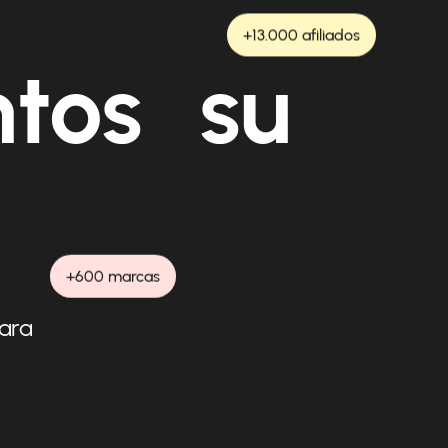
+13.000 afiliados
ntos su
+600 marcas
para