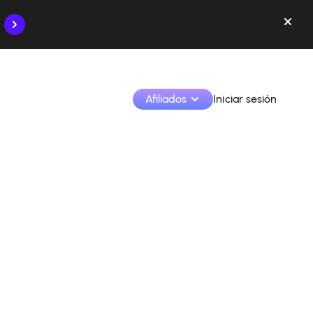
Afiliados
Iniciar sesión
Monetiza tus creaciones y colabora con las marcas
Accede a todos tus datos y herramientas en un solo 
lugar
Monitoriza tus ingresos y colaboraciones desde la 
app
Identifica marcas y monetiza tus contenidos
Aprende a utilizar la plataforma paso a paso.