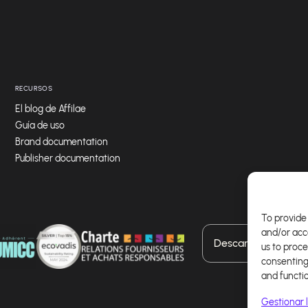
RECURSOS
El blog de Affilae
Guía de uso
Brand documentation
Publisher documentation
To provide 
and/or acc
Descarga nuestra a
us to proce
consenting
and functi
Gestionar l