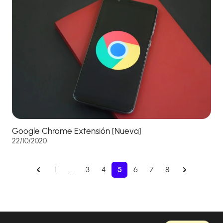
Google Chrome Extensión [Nueva]
22/10/2020
1
…
3
4
5
6
7
8