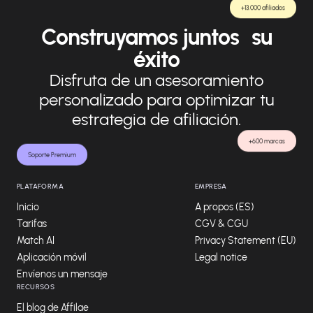
+13.000 afiliados
Construyamos juntos su
éxito
Disfruta de un asesoramiento
personalizado para optimizar tu
estrategia de afiliación.
+600 marcas
Soporte Premium
PLATAFORMA
EMPRESA
Inicio
A propos (ES)
Tarifas
CGV & CGU
Match AI
Privacy Statement (EU)
Aplicación móvil
Legal notice
Envíenos un mensaje
RECURSOS
El blog de Affilae