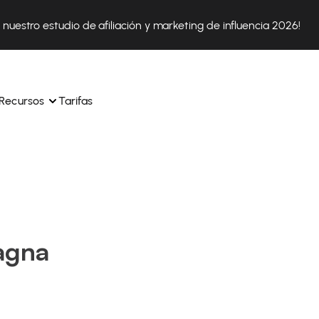
nuestro estudio de afiliación y marketing de influencia 2026!
Recursos
Tarifas
ica 
Tok Shop desde un solo 
Aprende a utilizar la plataforma paso a paso
a a 
nuestros expertos en 
Descubre cómo triunfan nuestros clientes con Affilae
sus 
s ingresos y 
agna
Descubre por qué las marcas eligen Affilae
icación.
Sigue nuestros consejos, noticias y tendencias del 
 con 
os de tus afiliados con 
sector.