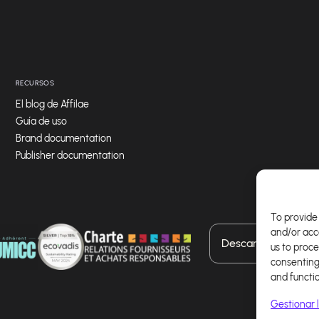
RECURSOS
El blog de Affilae
Guía de uso
Brand documentation
Publisher documentation
To provide 
and/or acc
Descarga nuestra a
us to proce
consenting
and functi
Gestionar l