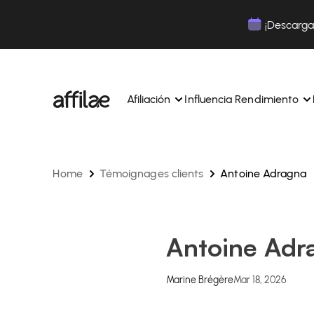
Contenu
Menu
Pied de page
¡Descarga 
Afiliación
Influencia Rendimiento
Home
Témoignages clients
Antoine Adragna
Gestione sus campañas y afiliados desde una ún
Gestiona tus campañas y Tik
interfaz.
lugar.
Expertos dedicados para acompañarle en su dí
Aumenta tu notoriedad con 
día.
influencia.
Realice un seguimiento y gestione los pagos de 
Realiza un seguimiento de tu
Antoine Adr
afiliados con total sencillez.
colaboraciones desde la apl
Monitoriza y gestiona los pagos de tus afiliados
Monitoriza y gestiona los pag
total sencillez.
total sencillez.
Marine Brégère
Mar 18, 2026