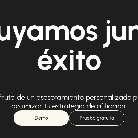
uyamos ju
éxito
fruta de un asesoramiento personalizado 
optimizar tu estrategia de afiliación.
Demo
Prueba gratuita