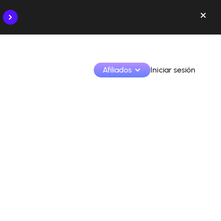
Afiliados
Iniciar sesión
Monetiza tus creaciones y colabora con las marcas
Accede a todos tus datos y herramientas en un solo 
lugar
Monitoriza tus ingresos y colaboraciones desde la 
app
Identifica marcas y monetiza tus contenidos
Aprende a utilizar la plataforma paso a paso.