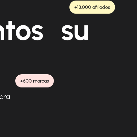
+13.000 afiliados
ntos su
+600 marcas
para