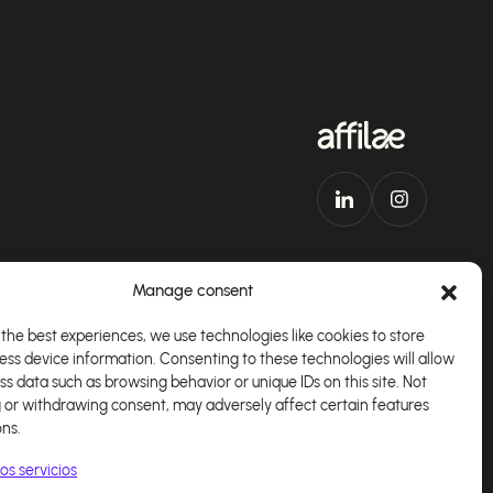
Manage consent
the best experiences, we use technologies like cookies to store
ess device information. Consenting to these technologies will allow
plicación
Español
ss data such as browsing behavior or unique IDs on this site. Not
 or withdrawing consent, may adversely affect certain features
ons.
os servicios