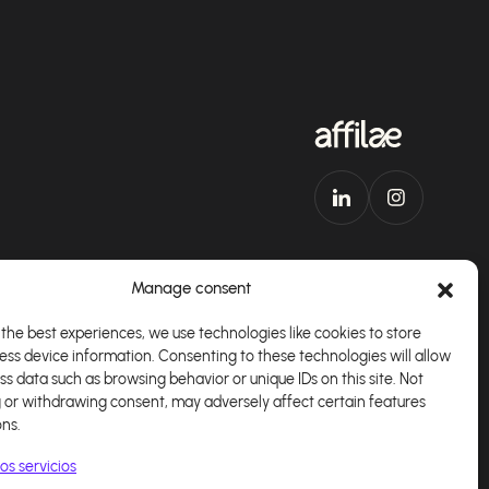
Manage consent
the best experiences, we use technologies like cookies to store
ess device information. Consenting to these technologies will allow
plicación
Español
ss data such as browsing behavior or unique IDs on this site. Not
 or withdrawing consent, may adversely affect certain features
ons.
os servicios