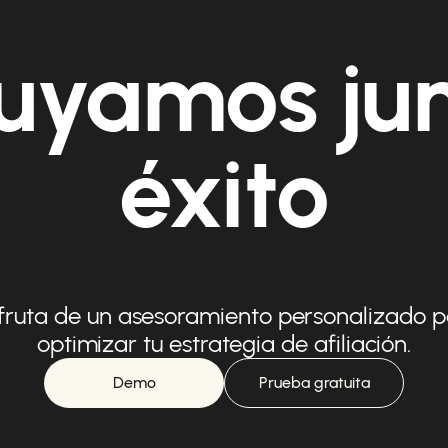
uyamos ju
éxito
fruta de un asesoramiento personalizado 
optimizar tu estrategia de afiliación.
Demo
Prueba gratuita