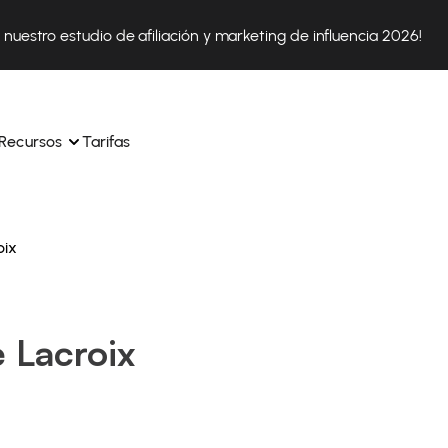
nuestro estudio de afiliación y marketing de influencia 2026!
Recursos
Tarifas
oix
ica 
Tok Shop desde un solo 
Aprende a utilizar la plataforma paso a paso
a a 
nuestros expertos en 
Descubre cómo triunfan nuestros clientes con Affilae
sus 
s ingresos y 
 Lacroix
Descubre por qué las marcas eligen Affilae
icación.
Sigue nuestros consejos, noticias y tendencias del 
 con 
os de tus afiliados con 
sector.