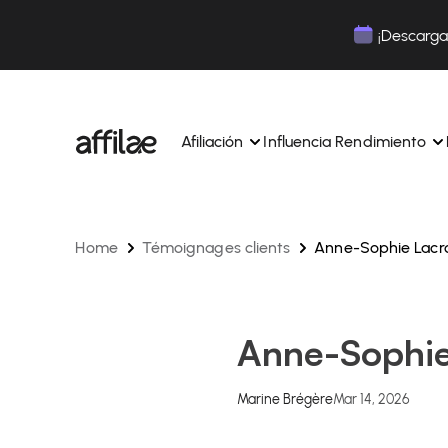
Contenu
Menu
Pied de page
¡Descarga 
Afiliación
Influencia Rendimiento
Home
Témoignages clients
Anne-Sophie Lacr
Gestione sus campañas y afiliados desde una ún
Gestiona tus campañas y Tik
interfaz.
lugar.
Expertos dedicados para acompañarle en su dí
Aumenta tu notoriedad con 
día.
influencia.
Realice un seguimiento y gestione los pagos de 
Realiza un seguimiento de tu
Anne-Sophie
afiliados con total sencillez.
colaboraciones desde la apl
Monitoriza y gestiona los pagos de tus afiliados
Monitoriza y gestiona los pag
total sencillez.
total sencillez.
Marine Brégère
Mar 14, 2026