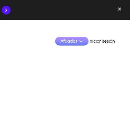
Afiliados
Iniciar sesión
Monetiza tus creaciones y colabora con las marcas
Accede a todos tus datos y herramientas en un solo 
lugar
Monitoriza tus ingresos y colaboraciones desde la 
app
Identifica marcas y monetiza tus contenidos
Aprende a utilizar la plataforma paso a paso.