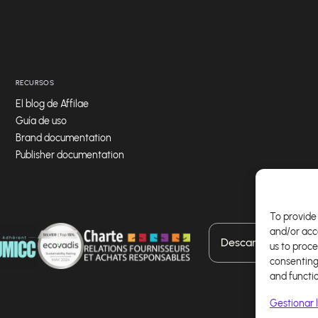
RECURSOS
El blog de Affilae
Guía de uso
Brand documentation
Publisher documentation
To provide 
and/or acc
Descarga nuestra a
us to proce
consenting
and functi
Gestionar l