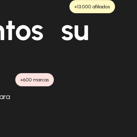
+13.000 afiliados
ntos su
+600 marcas
para