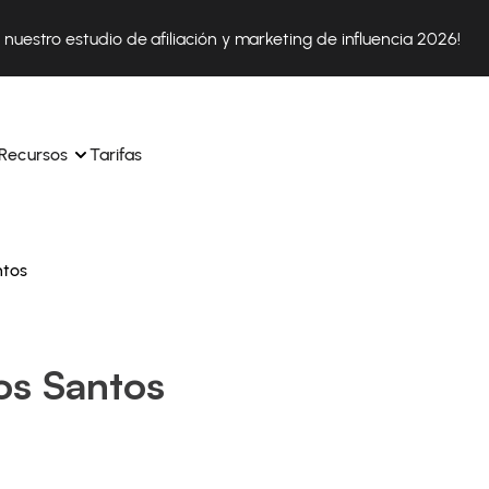
nuestro estudio de afiliación y marketing de influencia 2026!
Recursos
Tarifas
ntos
ica 
Tok Shop desde un solo 
Aprende a utilizar la plataforma paso a paso
a a 
nuestros expertos en 
Descubre cómo triunfan nuestros clientes con Affilae
sus 
s ingresos y 
os Santos
Descubre por qué las marcas eligen Affilae
icación.
Sigue nuestros consejos, noticias y tendencias del 
 con 
os de tus afiliados con 
sector.