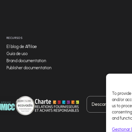
RECURSOS
El blog de Affilae
Guía de uso
Brand documentation
Publisher documentation
To provide 
and/or acc
Descarga nuestra a
us to proce
consenting
and functi
Gestionar l