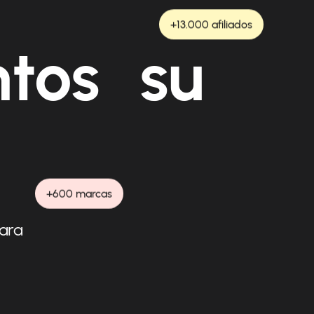
+13.000 afiliados
ntos su
+600 marcas
para