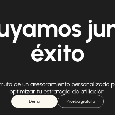
uyamos ju
éxito
fruta de un asesoramiento personalizado 
optimizar tu estrategia de afiliación.
Demo
Prueba gratuita