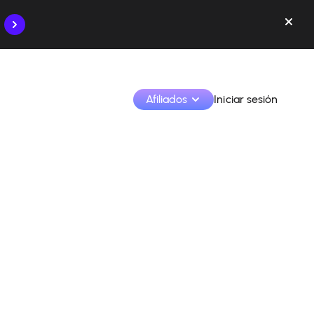
Afiliados
Iniciar sesión
Monetiza tus creaciones y colabora con las marcas
Accede a todos tus datos y herramientas en un solo 
lugar
Monitoriza tus ingresos y colaboraciones desde la 
app
Identifica marcas y monetiza tus contenidos
Aprende a utilizar la plataforma paso a paso.