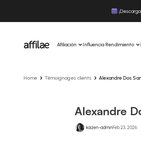
Contenu
Menu
Pied de page
¡Descarga 
Afiliación
Influencia Rendimiento
Home
Témoignages clients
Alexandre Dos Sa
Gestione sus campañas y afiliados desde una ún
Gestiona tus campañas y Tik
interfaz.
lugar.
Expertos dedicados para acompañarle en su dí
Aumenta tu notoriedad con 
día.
influencia.
Realice un seguimiento y gestione los pagos de 
Realiza un seguimiento de tu
Alexandre D
afiliados con total sencillez.
colaboraciones desde la apl
Monitoriza y gestiona los pagos de tus afiliados
Monitoriza y gestiona los pag
total sencillez.
total sencillez.
kaizen-admin
Feb 23, 2026