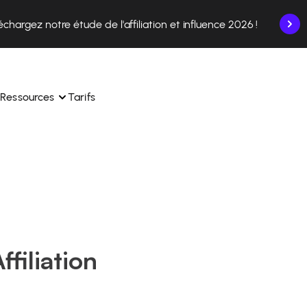
échargez notre étude de l'affiliation et influence 2026 !
Ressources
Tarifs
nce en un seul endroit.
Apprenez à utiliser la plateforme pas à pas.
ec nos experts en 
Découvrez comment nos clients réussissent avec 
 
Affilae.
ollaborations depuis l’app
Découvrez pourquoi les marques choisissent Affilae
filiation
s de vos affiliés en toute 
toute 
Suivez nos conseils, actus et tendances du secteur.