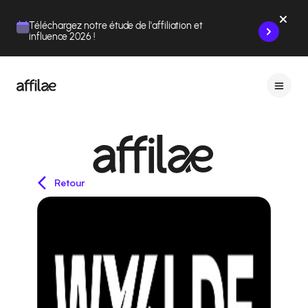
Contenu
Menu
Pied de page
Téléchargez notre étude de l'affiliation et
influence 2026 !
Retour