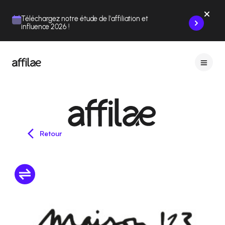
Contenu
Menu
Pied de page
Téléchargez notre étude de l'affiliation et
influence 2026 !
Retour