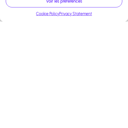
Voir les préférences
Cookie Policy
Privacy Statement
+13 000 affiliés
Construisons ensemble
votre succès
Bénéficiez d'un accompagnement
personnalisé pour optimiser votre
stratégie d'affiliation.