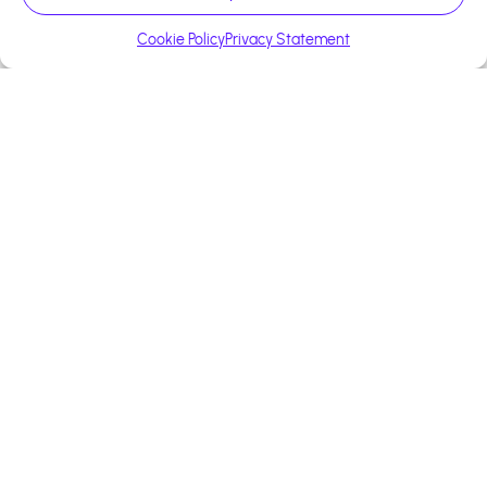
Error occured on fetching programs details
Cookie Policy
Privacy Statement
+13 000 affiliés
Construisons ensemble
votre succès
Bénéficiez d'un accompagnement
personnalisé pour optimiser votre
stratégie d'affiliation.