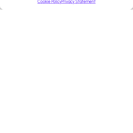
Cookie Policy
Privacy Statement
+13 000 affiliés
Construisons ensemble
votre succès
Bénéficiez d'un accompagnement
personnalisé pour optimiser votre
stratégie d'affiliation.
+600 marques
Support Premium