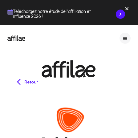
Contenu
Menu
Pied de page
Téléchargez notre étude de l'affiliation et
influence 2026 !
Retour