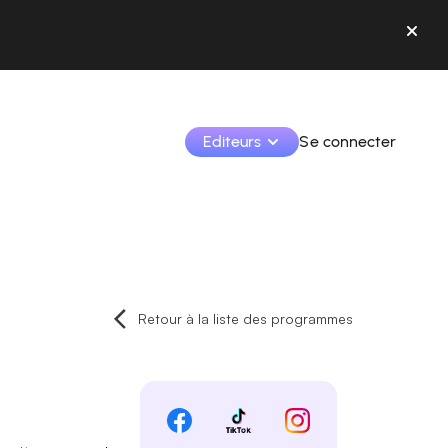
Editeurs
Se connecter
Monétisez vos créations et collaborez avec les 
marques.
Accédez à toutes vos données et outils en un seul 
endroit.
Retour à la liste des programmes
Suivez vos revenus et vos collaborations depuis l’app
Identifier les marques et monétiser vos contenus
Apprenez à utiliser la plateforme pas à pas.