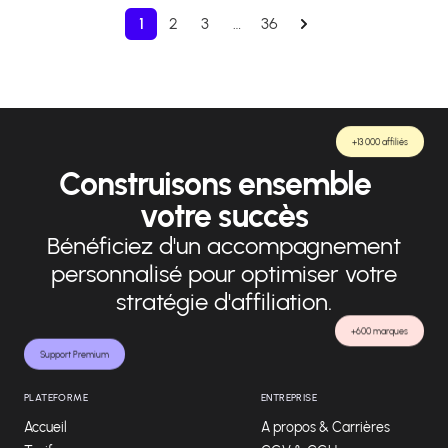
1
2
3
…
36
+13 000 affiliés
Construisons ensemble
votre succès
Bénéficiez d'un accompagnement
personnalisé pour optimiser votre
stratégie d'affiliation.
+600 marques
Support Premium
PLATEFORME
ENTREPRISE
Accueil
A propos & Carrières