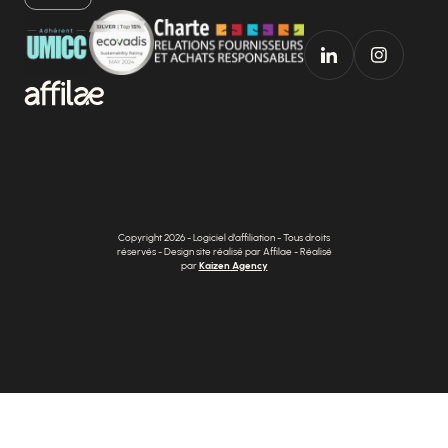
Copyright 2026 - Logiciel d'affiliation - Tous droits
réservés - Design site réalisé par Affilae - Réalisé
par
Kaizen Agency