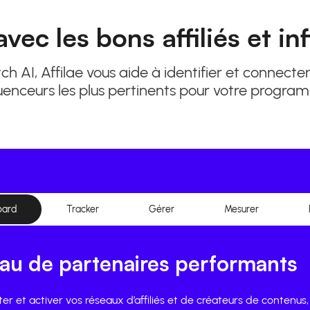
vec les bons affiliés et in
 AI, Affilae vous aide à identifier et connecter l
luenceurs les plus pertinents pour votre progra
ard
Tracker
Gérer
Mesurer
au de partenaires performants
ter et activer vos réseaux d’affiliés et de créateurs de contenus,