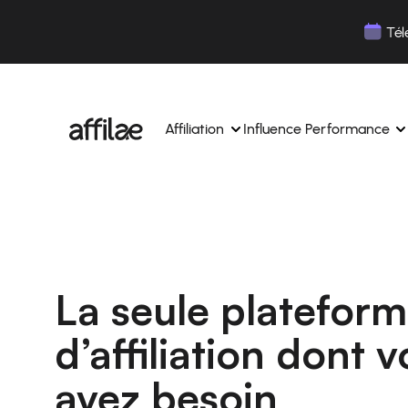
Contenu
Menu
Pied de page
Tél
Affiliation
Influence Performance
Gérez vos campagnes, vos affiliés depuis une 
Gérez vos campagnes influe
interface unique.
Boostez votre notoriété av
Des experts dédiés pour vous accompagner au
influence.
quotidien.
La seule platefor
Suivez vos revenus et vos c
Matching de partenaires par IA
d’affiliation dont 
Suivez et gérez les paiement
Suivez et gérez les paiements de vos affiliés en 
simplicité.
simplicité.
avez besoin