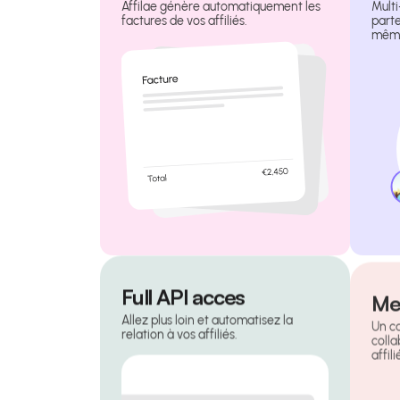
Affilae génère automatiquement les
Multi
factures de vos affiliés.
parte
même
Full API acces
Me
Allez plus loin et automatisez la
Un c
relation à vos affiliés.
coll
affili