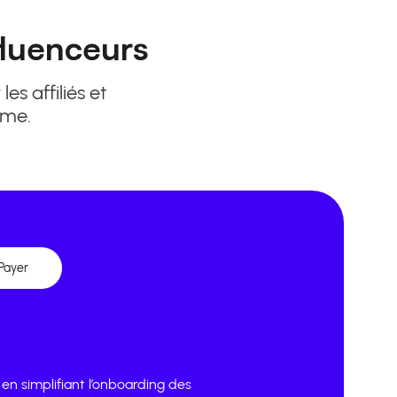
fluenceurs
es affiliés et
mme.
Payer
 en simplifiant l’onboarding des