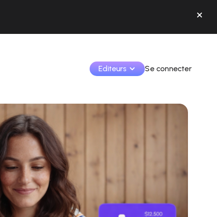
Editeurs
Se connecter
Monétisez vos créations et collaborez avec les 
marques.
Accédez à toutes vos données et outils en un seul 
endroit.
Suivez vos revenus et vos collaborations depuis l’app
Identifier les marques et monétiser vos contenus
Apprenez à utiliser la plateforme pas à pas.