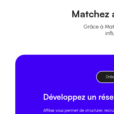
Matchez a
Grâce à Match
inf
Onbo
Développez un rése
Affilae vous permet de structurer, recru