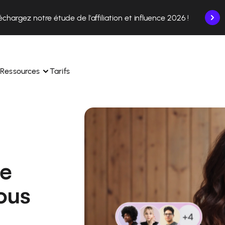
échargez notre étude de l'affiliation et influence 2026 !
Ressources
Tarifs
nce en un seul endroit.
Apprenez à utiliser la plateforme pas à pas.
ec nos experts en 
Découvrez comment nos clients réussissent avec 
 
Affilae.
me
ollaborations depuis l’app
Découvrez pourquoi les marques choisissent Affilae
vous
s de vos affiliés en toute 
toute 
Suivez nos conseils, actus et tendances du secteur.