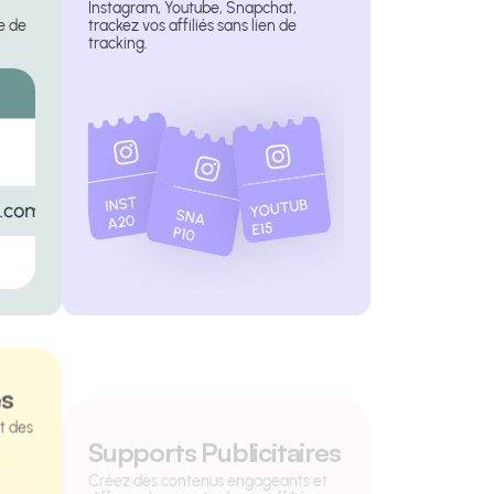
Instagram, Youtube, Snapchat,
e de
trackez vos affiliés sans lien de
tracking.
és
Supports Publicitaires
t des
Créez des contenus engageants et
diffusez-les auprès de vos affiliés.