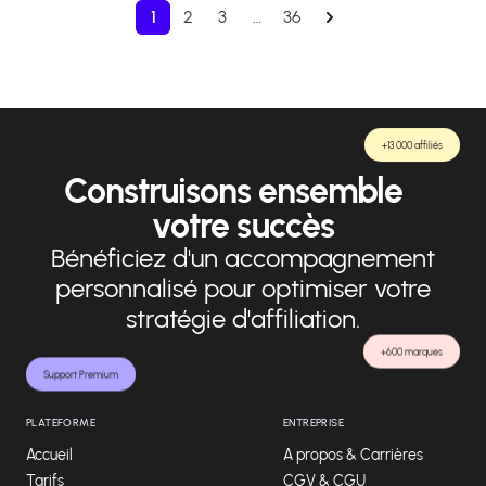
1
2
3
…
36
+13 000 affiliés
Construisons ensemble
votre succès
Bénéficiez d'un accompagnement
personnalisé pour optimiser votre
stratégie d'affiliation.
+600 marques
Support Premium
PLATEFORME
ENTREPRISE
Accueil
A propos & Carrières
Tarifs
CGV & CGU