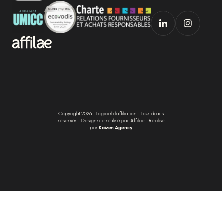
Copyright 2026 - Logiciel d'affiliation - Tous droits
réservés - Design site réalisé par Affilae - Réalisé
par
Kaizen Agency