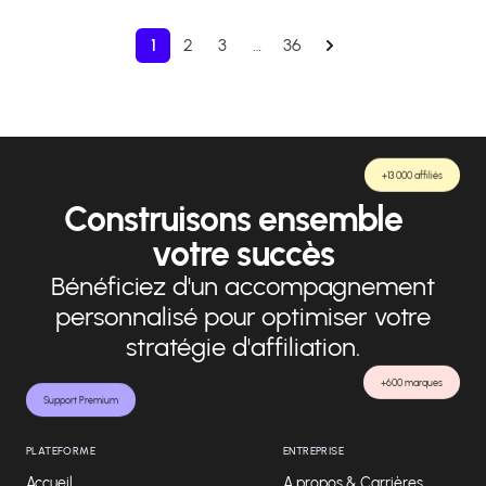
1
2
3
…
36
+13 000 affiliés
Construisons ensemble
votre succès
Bénéficiez d'un accompagnement
personnalisé pour optimiser votre
stratégie d'affiliation.
+600 marques
Support Premium
PLATEFORME
ENTREPRISE
Accueil
A propos & Carrières