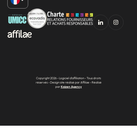
Copyright 2026 - Logiciel d'affiliation - Tous droits
réservés - Design site réalisé par Affilae - Réalisé
par
Kaizen Agency