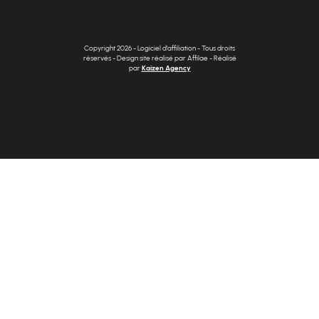
Copyright 2026 - Logiciel d'affiliation - Tous droits
réservés - Design site réalisé par Affilae - Réalisé
par
Kaizen Agency