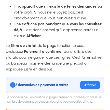
Il
n’apparaît que s’il existe de telles demandes
sur
votre profil. Si vous ne le voyez pas, c’est
probablement que vous n’en avez aucune.
Il
ne s’affiche pas pendant que vous les consultez
déjà
. Il est donc normal qu’il disparaisse après un
clic sur
Afficher
.
Le
filtre de statut
de la page fonctionne aussi :
choisissez
Paiement à confirmer
dans la liste des
statuts pour ne garder que ces lignes. C’est l’alternative
au bandeau, mais elle demande une précaution,
expliquée juste en dessous.
3 demandes de paiement à traiter
i
Afficher
Le bandeau bleu en haut de la page Paiements (données fictives) : le
nombre de demandes concernées, et le bouton qui les affiche.