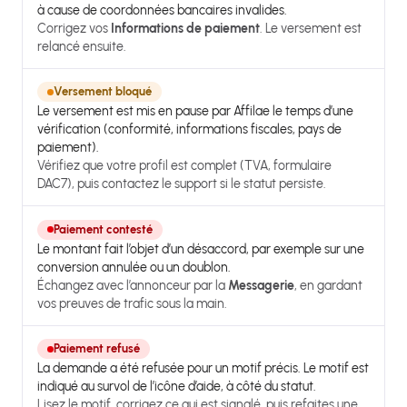
à cause de coordonnées bancaires invalides.
Corrigez vos
Informations de paiement
. Le versement est
relancé ensuite.
Versement bloqué
Le versement est mis en pause par Affilae le temps d’une
vérification (conformité, informations fiscales, pays de
paiement).
Vérifiez que votre profil est complet (TVA, formulaire
DAC7), puis contactez le support si le statut persiste.
Paiement contesté
Le montant fait l’objet d’un désaccord, par exemple sur une
conversion annulée ou un doublon.
Échangez avec l’annonceur par la
Messagerie
, en gardant
vos preuves de trafic sous la main.
Paiement refusé
La demande a été refusée pour un motif précis. Le motif est
indiqué au survol de l’icône d’aide, à côté du statut.
Lisez le motif, corrigez ce qui est signalé, puis refaites une