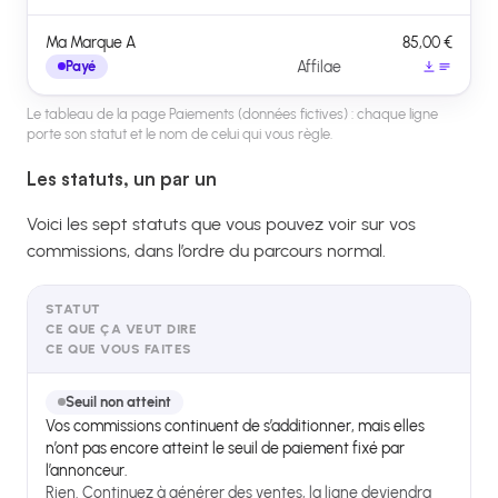
Ma Marque A
85,00 €
Affilae
Payé
Le tableau de la page Paiements (données fictives) : chaque ligne
porte son statut et le nom de celui qui vous règle.
Les statuts, un par un
Voici les sept statuts que vous pouvez voir sur vos
commissions, dans l’ordre du parcours normal.
STATUT
CE QUE ÇA VEUT DIRE
CE QUE VOUS FAITES
Seuil non atteint
Vos commissions continuent de s’additionner, mais elles
n’ont pas encore atteint le seuil de paiement fixé par
l’annonceur.
Rien. Continuez à générer des ventes, la ligne deviendra