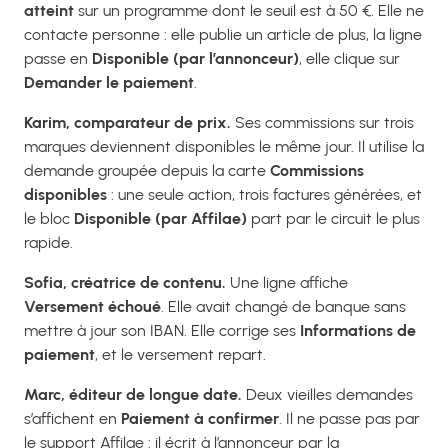
atteint
sur un programme dont le seuil est à 50 €. Elle ne
contacte personne : elle publie un article de plus, la ligne
passe en
Disponible (par l’annonceur)
, elle clique sur
Demander le paiement
.
Karim, comparateur de prix.
Ses commissions sur trois
marques deviennent disponibles le même jour. Il utilise la
demande groupée depuis la carte
Commissions
disponibles
: une seule action, trois factures générées, et
le bloc
Disponible (par Affilae)
part par le circuit le plus
rapide.
Sofia, créatrice de contenu.
Une ligne affiche
Versement échoué
. Elle avait changé de banque sans
mettre à jour son IBAN. Elle corrige ses
Informations de
paiement
, et le versement repart.
Marc, éditeur de longue date.
Deux vieilles demandes
s’affichent en
Paiement à confirmer
. Il ne passe pas par
le support Affilae : il écrit à l’annonceur par la