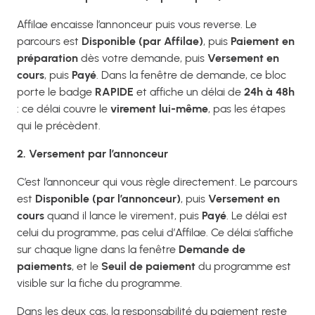
Affilae encaisse l’annonceur puis vous reverse. Le
parcours est
Disponible (par Affilae)
, puis
Paiement en
préparation
dès votre demande, puis
Versement en
cours
, puis
Payé
. Dans la fenêtre de demande, ce bloc
porte le badge
RAPIDE
et affiche un délai de
24h à 48h
: ce délai couvre le
virement lui-même
, pas les étapes
qui le précèdent.
2. Versement par l’annonceur
C’est l’annonceur qui vous règle directement. Le parcours
est
Disponible (par l’annonceur)
, puis
Versement en
cours
quand il lance le virement, puis
Payé
. Le délai est
celui du programme, pas celui d’Affilae. Ce délai s’affiche
sur chaque ligne dans la fenêtre
Demande de
paiements
, et le
Seuil de paiement
du programme est
visible sur la fiche du programme.
Dans les deux cas, la responsabilité du paiement reste