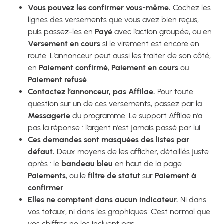
Vous pouvez les confirmer vous-même.
Cochez les
lignes des versements que vous avez bien reçus,
puis passez-les en
Payé
avec l’action groupée, ou en
Versement en cours
si le virement est encore en
route. L’annonceur peut aussi les traiter de son côté,
en
Paiement confirmé
,
Paiement en cours
ou
Paiement refusé
.
Contactez l’annonceur, pas Affilae.
Pour toute
question sur un de ces versements, passez par la
Messagerie
du programme. Le support Affilae n’a
pas la réponse : l’argent n’est jamais passé par lui.
Ces demandes sont masquées des listes par
défaut.
Deux moyens de les afficher, détaillés juste
après : le
bandeau bleu
en haut de la page
Paiements
, ou le
filtre de statut
sur
Paiement à
confirmer
.
Elles ne comptent dans aucun indicateur.
Ni dans
vos totaux, ni dans les graphiques. C’est normal que
vos chiffres ne les incluent pas.