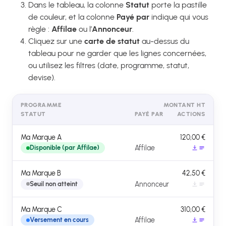
Dans le tableau, la colonne
Statut
porte la pastille
de couleur, et la colonne
Payé par
indique qui vous
règle :
Affilae
ou l’
Annonceur
.
Cliquez sur une
carte de statut
au-dessus du
tableau pour ne garder que les lignes concernées,
ou utilisez les filtres (date, programme, statut,
devise).
PROGRAMME
MONTANT HT
STATUT
PAYÉ PAR
ACTIONS
Ma Marque A
120,00 €
Affilae
Disponible (par Affilae)
Ma Marque B
42,50 €
Annonceur
Seuil non atteint
Ma Marque C
310,00 €
Affilae
Versement en cours