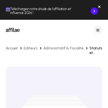
Contenu
Menu
Pied de page
Téléchargez notre étude de l'affiliation et
influence 2026 !
Accueil
Editeurs
Administratif & Fiscalité
Statuts
et
délais
des
demande
de
paiements