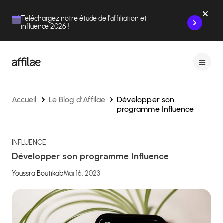
Contenu
Menu
Pied de page
Téléchargez notre étude de l'affiliation et
influence 2026 !
Accueil
Le Blog d’Affilae
Développer son
programme Influence
INFLUENCE
Développer son programme Influence
Youssra Boutikab
Mai 16, 2023