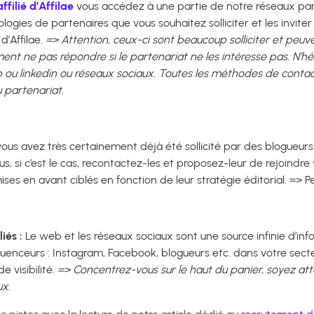
filié d’Affilae
vous accédez à une partie de notre réseaux par
ypologies de partenaires que vous souhaitez solliciter et les invi
d’Affilae.
=> Attention, ceux-ci sont beaucoup solliciter et peuv
t ne pas répondre si le partenariat ne les intéresse pas. N’hésit
b ou linkedin ou réseaux sociaux.
Toutes les méthodes de contac
u partenariat.
ous avez très certainement déjà été sollicité par des blogueurs 
s, si c’est le cas, recontactez-les et proposez-leur de rejoindre
ses en avant ciblés en fonction de leur stratégie éditorial. => P
iés :
Le web et les réseaux sociaux sont une source infinie d’inf
influenceurs : Instagram, Facebook, blogueurs etc. dans votre secte
 visibilité.
=> Concentrez-vous sur le haut du panier, soyez att
ux.