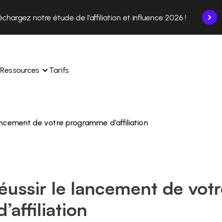
échargez notre étude de l'affiliation et influence 2026 !
Ressources
Tarifs
 lancement de votre programme d’affiliation
nce en un seul endroit.
Apprenez à utiliser la plateforme pas à pas.
ec nos experts en 
Découvrez comment nos clients réussissent avec 
 
Affilae.
ollaborations depuis l’app
Découvrez pourquoi les marques choisissent Affilae
réussir le lancement de vot
s de vos affiliés en toute 
toute 
Suivez nos conseils, actus et tendances du secteur.
affiliation