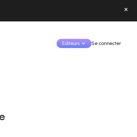
Editeurs
Se connecter
Monétisez vos créations et collaborez avec les 
marques.
Accédez à toutes vos données et outils en un seul 
endroit.
Suivez vos revenus et vos collaborations depuis l’app
re
Identifier les marques et monétiser vos contenus
Apprenez à utiliser la plateforme pas à pas.