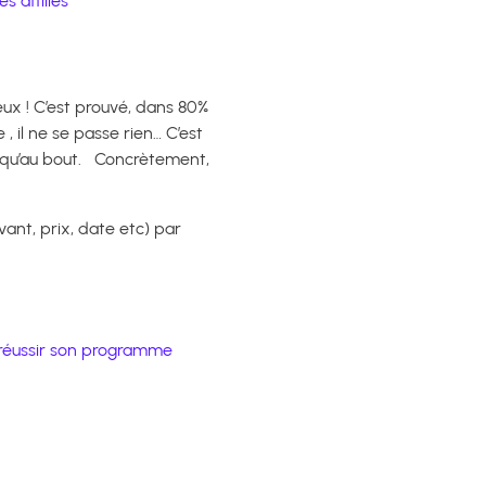
s affiliés
eux ! C’est prouvé, dans 80%
, il ne se passe rien… C’est
squ’au bout. Concrètement,
vant, prix, date etc) par
e réussir son programme