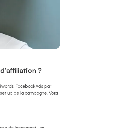
affiliation ?
Adwords, FacebookAds par
u set up de la campagne. Voici
égie de lancement, les