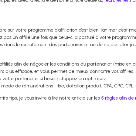
 pistes avec la lecture de notre article dédié au
recrutement de
 sur votre programme d’affiliation c’est bien, l’animer c’est mi
 pas un affilié une fois que celui-ci a postulé à votre programme 
dans le recrutement des partenaires et ne de ne pas aller ju
?
ffiliés afin de négocier les conditions du partenariat (mise en a
rs plus efficace, et vous permet de mieux connaitre vos affiliés.
 votre partenaire, si besoin stoppez ou optimisez.
 mode de rémunérations : fixe, dotation produit, CPA, CPC, CPL
tips, je vous invite à lire notre article sur les
5 règles afin d